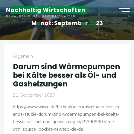
Zum
Nachhaltig Wirtschaften
Inhalt
BEWAHREN DURCH BEWIRTSCHAFTEN
springen
M
o
n
a
t
:
S
e
p
t
e
m
b
e
r
2
0
2
3
Allgemein
Darum sind Wärmepumpen
bei Kälte besser als Öl- und
Gasheizungen
21. September 2023
https://www.wiwo.de/technologie/umwelt/ueberrasch
ende-studie-darum-sind-waermepumpen-bei-kaelte-
besser-als-oel-und-gasheizungen/29390930.html?
utm_source=pocket-newtab-de-de