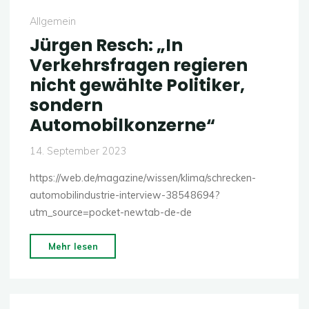
Sechs
Allgemein
von
Jürgen Resch: „In
neun
Verkehrsfragen regieren
Belastungsgrenzen
nicht gewählte Politiker,
der
sondern
Erde
überschritten"
Automobilkonzerne“
14. September 2023
https://web.de/magazine/wissen/klima/schrecken-
automobilindustrie-interview-38548694?
utm_source=pocket-newtab-de-de
"Jürgen
Mehr lesen
Resch:
„In
Verkehrsfragen