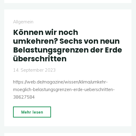
Waldbrände
auf
Nordhalbkugel
Allgemein
rekordverdächtig"
Können wir noch
umkehren? Sechs von neun
Belastungsgrenzen der Erde
überschritten
14. September 2023
https://web.de/magazine/wissen/klima/umkehr-
moeglich-belastungsgrenzen-erde-ueberschritten-
38627584
"Können
Mehr lesen
wir
noch
umkehren?