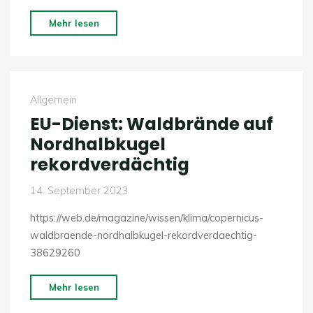
"Darum
Mehr lesen
sind
Wärmepumpen
bei
Kälte
Allgemein
besser
EU-Dienst: Waldbrände auf
als
Nordhalbkugel
Öl-
rekordverdächtig
und
Gasheizungen"
14. September 2023
https://web.de/magazine/wissen/klima/copernicus-
waldbraende-nordhalbkugel-rekordverdaechtig-
38629260
"EU-
Mehr lesen
Dienst: