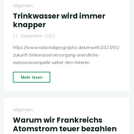
regieren
Allgemein
nicht
Trinkwasser wird immer
gewählte
knapper
Politiker,
sondern
11. September 2023
Automobilkonzerne“"
https://www.nationalgeographic.de/umwelt/2023/01/
zukunft-trinkwasserversorgung-unendliche-
suesswasserquelle-ueber-den-meeren
"Trinkwasser
Mehr lesen
wird
immer
knapper"
Allgemein
Warum wir Frankreichs
Atomstrom teuer bezahlen