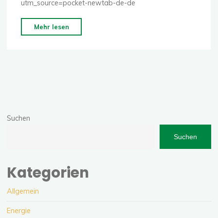
utm_source=pocket-newtab-de-de
"Die
Mehr lesen
Mär
von
der
Stromlücke"
Suchen
Suchen
Kategorien
Allgemein
Energie