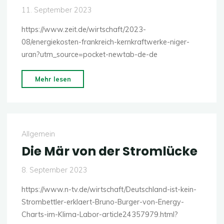
11. September 2023
https://www.zeit.de/wirtschaft/2023-
08/energiekosten-frankreich-kernkraftwerke-niger-
uran?utm_source=pocket-newtab-de-de
"Warum
Mehr lesen
wir
Frankreichs
Atomstrom
teuer
Allgemein
bezahlen"
Die Mär von der Stromlücke
8. September 2023
https://www.n-tv.de/wirtschaft/Deutschland-ist-kein-
Strombettler-erklaert-Bruno-Burger-von-Energy-
Charts-im-Klima-Labor-article24357979.html?