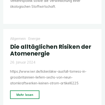
Verkehrspolitik sowie die Verwirklichung einer
ökologischen Stoffwirtschaft.
Allgemein
Energie
Die alltäglichen Risiken der
Atomenergie
26. Januar 2024
https://www.iwr.de/ticker/akw-ausfall-torness-in-
grossbritannien-liefern-sechs-von-neun-
atomkraftwerken-keinen-strom-artikel6225
"Die
Mehr lesen
alltäglichen