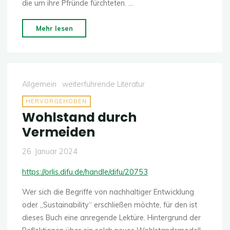
die um ihre Pfründe fürchteten. …
"Sonnenstrategie
Mehr lesen
von
Hermann
Scheer"
Allgemein
weiterführende Literatur
HERVORGEHOBEN
Wohlstand durch
Vermeiden
26. Januar 2024
https://orlis.difu.de/handle/difu/20753
Wer sich die Begriffe von nachhaltiger Entwicklung
oder „Sustainability“ erschließen möchte, für den ist
dieses Buch eine anregende Lektüre. Hintergrund der