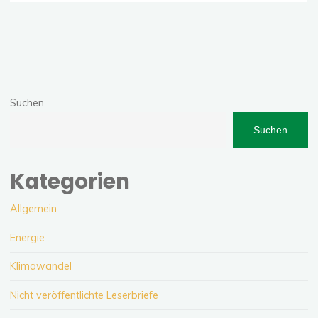
Risiken
der
Atomenergie"
Suchen
Suchen
Kategorien
Allgemein
Energie
Klimawandel
Nicht veröffentlichte Leserbriefe