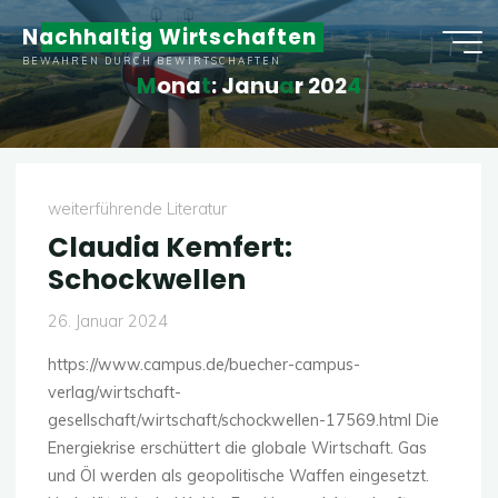
Zum
Nachhaltig Wirtschaften
Inhalt
BEWAHREN DURCH BEWIRTSCHAFTEN
springen
M
o
n
a
t
:
J
a
n
u
a
r
2
0
2
4
weiterführende Literatur
Claudia Kemfert:
Schockwellen
26. Januar 2024
https://www.campus.de/buecher-campus-
verlag/wirtschaft-
gesellschaft/wirtschaft/schockwellen-17569.html Die
Energiekrise erschüttert die globale Wirtschaft. Gas
und Öl werden als geopolitische Waffen eingesetzt.