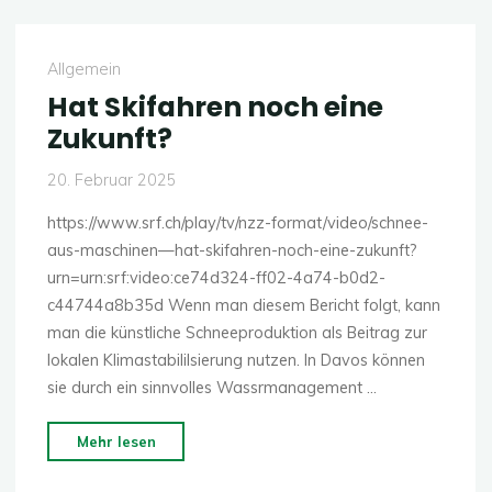
Allgemein
Hat Skifahren noch eine
Zukunft?
20. Februar 2025
https://www.srf.ch/play/tv/nzz-format/video/schnee-
aus-maschinen—hat-skifahren-noch-eine-zukunft?
urn=urn:srf:video:ce74d324-ff02-4a74-b0d2-
c44744a8b35d Wenn man diesem Bericht folgt, kann
man die künstliche Schneeproduktion als Beitrag zur
lokalen Klimastabililsierung nutzen. In Davos können
sie durch ein sinnvolles Wassrmanagement …
"Hat
Mehr lesen
Skifahren