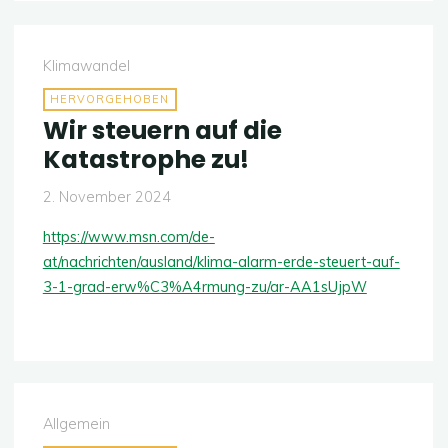
noch
eine
Zukunft?"
Klimawandel
HERVORGEHOBEN
Wir steuern auf die
Katastrophe zu!
2. November 2024
https://www.msn.com/de-
at/nachrichten/ausland/klima-alarm-erde-steuert-auf-
3-1-grad-erw%C3%A4rmung-zu/ar-AA1sUjpW
Allgemein