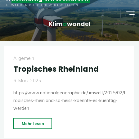
Zum
BEWAHREN DURCH BEWIRTSCHAFTEN
Inhalt
springen
K
l
i
m
a
w
a
n
d
e
l
Allgemein
Tropisches Rheinland
6. März 2025
https://www.nationalgeographic.de/umwelt/2025/02/t
ropisches-rheinland-so-heiss-koennte-es-kuenftig-
werden
"Tropisches
Mehr lesen
Rheinland"