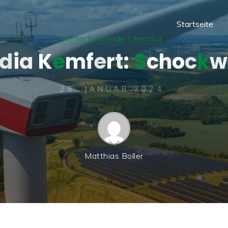
Startseite
weiterführende Literatur
d
i
a
K
e
m
f
e
r
t
:
S
c
h
o
c
k
w
26. JANUAR 2024
Matthias Boller