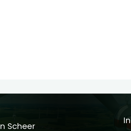
I
n Scheer