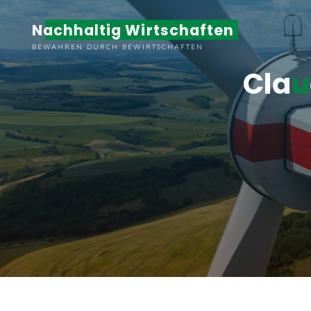
Zum
Nachhaltig Wirtschaften
Inhalt
springen
BEWAHREN DURCH BEWIRTSCHAFTEN
C
l
a
u