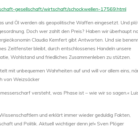
chaft-gesellschaft/wirtschaft/schockwellen-17569.html
Gas und Öl werden als geopolitische Waffen eingesetzt. Und plö
agesordnung. Doch wer zahlt den Preis? Haben wir überhaupt n
ergieökonomin Claudia Kemfert gibt Antworten. Und sie benenn
ines Zeitfenster bleibt, durch entschlossenes Handeln unsere
ratie, Wohlstand und friedliches Zusammenleben zu stützen.
telt mit unbequemen Wahrheiten auf und will vor allem eins, nä
ch von Weizsäcker
 messerscharf versteht, was Phase ist – wie wir so sagen.« Lui
Wissenschaftlern und erklärt immer wieder geduldig Fakten,
ft und Politik. Aktuell wichtiger denn je!« Sven Plöger