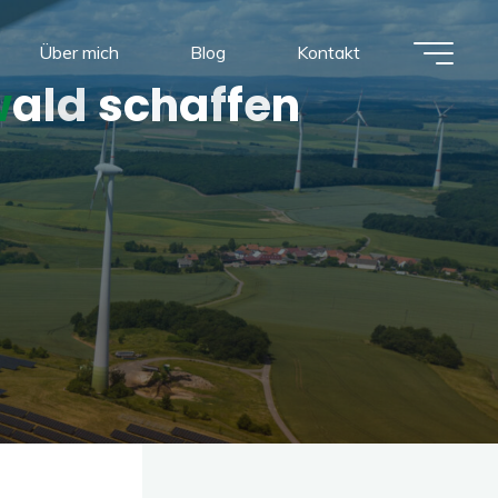
Über mich
Blog
Kontakt
w
a
l
d
s
c
h
a
f
f
e
n