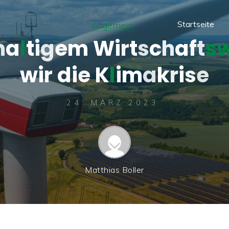
Startseite
Allgemein
h
a
l
t
i
g
e
m
W
i
r
t
s
c
h
a
f
t
s
w
i
r
d
i
e
K
l
i
m
a
k
r
i
s
e
24. MÄRZ 2023
Matthias Boller