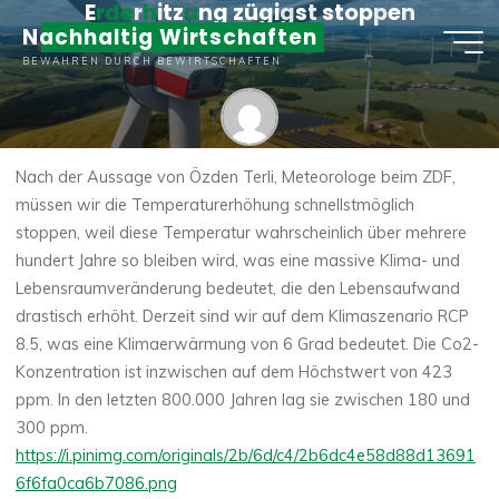
E
r
d
e
r
h
i
t
z
u
n
g
z
ü
g
i
g
s
t
s
t
o
p
p
e
n
Zum
Nachhaltig Wirtschaften
Inhalt
14. APRIL 2023
BEWAHREN DURCH BEWIRTSCHAFTEN
springen
Matthias Boller
Nach der Aussage von Özden Terli, Meteorologe beim ZDF,
müssen wir die Temperaturerhöhung schnellstmöglich
stoppen, weil diese Temperatur wahrscheinlich über mehrere
hundert Jahre so bleiben wird, was eine massive Klima- und
Lebensraumveränderung bedeutet, die den Lebensaufwand
drastisch erhöht. Derzeit sind wir auf dem Klimaszenario RCP
8.5, was eine Klimaerwärmung von 6 Grad bedeutet. Die Co2-
Konzentration ist inzwischen auf dem Höchstwert von 423
ppm. In den letzten 800.000 Jahren lag sie zwischen 180 und
300 ppm.
https://i.pinimg.com/originals/2b/6d/c4/2b6dc4e58d88d13691
6f6fa0ca6b7086.png