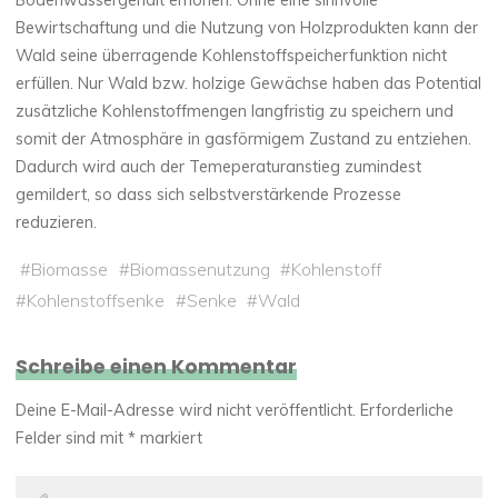
Bodenwassergehalt erhöhen. Ohne eine sinnvolle
Bewirtschaftung und die Nutzung von Holzprodukten kann der
Wald seine überragende Kohlenstoffspeicherfunktion nicht
erfüllen. Nur Wald bzw. holzige Gewächse haben das Potential
zusätzliche Kohlenstoffmengen langfristig zu speichern und
somit der Atmosphäre in gasförmigem Zustand zu entziehen.
Dadurch wird auch der Temeperaturanstieg zumindest
gemildert, so dass sich selbstverstärkende Prozesse
reduzieren.
#
Biomasse
#
Biomassenutzung
#
Kohlenstoff
#
Kohlenstoffsenke
#
Senke
#
Wald
Schreibe einen Kommentar
Deine E-Mail-Adresse wird nicht veröffentlicht.
Erforderliche
Felder sind mit
*
markiert