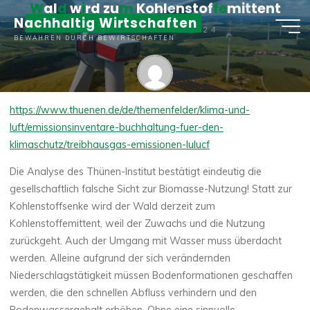
W
a
l
d
w
i
r
d
z
u
m
K
o
h
l
e
n
s
t
o
f
f
e
m
i
t
t
e
n
t
Zum
Nachhaltig Wirtschaften
Inhalt
2. SEPTEMBER 2024
BEWAHREN DURCH BEWIRTSCHAFTEN
springen
Matthias Boller
https://www.thuenen.de/de/themenfelder/klima-und-
luft/emissionsinventare-buchhaltung-fuer-den-
klimaschutz/treibhausgas-emissionen-lulucf
Die Analyse des Thünen-Institut bestätigt eindeutig die
gesellschaftlich falsche Sicht zur Biomasse-Nutzung! Statt zur
Kohlenstoffsenke wird der Wald derzeit zum
Kohlenstoffemittent, weil der Zuwachs und die Nutzung
zurückgeht. Auch der Umgang mit Wasser muss überdacht
werden. Alleine aufgrund der sich verändernden
Niederschlagstätigkeit müssen Bodenformationen geschaffen
werden, die den schnellen Abfluss verhindern und den