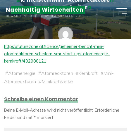
Zum
w
e
r
d
e
n
s
c
h
e
i
t
e
r
n
Nachhaltig Wirtschaften
Inhalt
30. JANUAR 2025
BEWAHREN DURCH BEWIRTSCHAFTEN
springen
https://futurezone.at/science/geheimer-bericht-mini-
Matthias Boller
atomreaktoren-scheitern-smr-start-ups-atomenergie-
kernkraft/402980121
#
Atomenergie
#
Atomreaktoren
#
Kernkraft
#
Mini-
Atomreaktoren
#
Minikraftwerke
Schreibe einen Kommentar
Deine E-Mail-Adresse wird nicht veröffentlicht.
Erforderliche
Felder sind mit
*
markiert