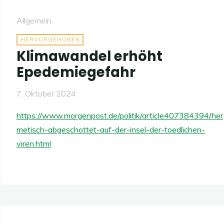
Allgemein
HERVORGEHOBEN
Klimawandel erhöht
Epedemiegefahr
7. Oktober 2024
https://www.morgenpost.de/politik/article407384394/her
metisch-abgeschottet-auf-der-insel-der-toedlichen-
viren.html