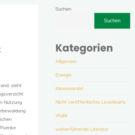
Suchen
Suchen
Kategorien
t
Allgemein
Energie
tand, zieht
Klimawandel
ngsverzicht
Nicht veröffentlichte Leserbriefe
en Nutzung
derbewaldung
Wald
lichen
ffsenke
weiterführende Literatur