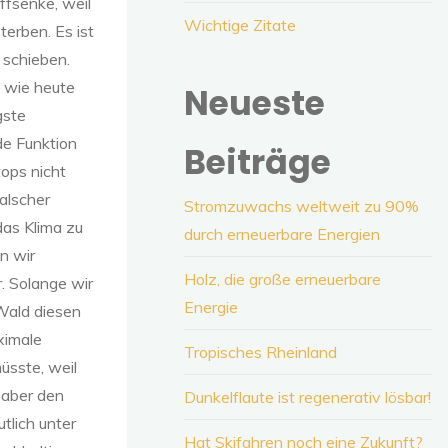
ffsenke, weil
Wichtige Zitate
terben. Es ist
 schieben.
n wie heute
Neueste
gste
de Funktion
Beiträge
tops nicht
alscher
Stromzuwachs weltweit zu 90%
das Klima zu
durch erneuerbare Energien
n wir
Holz, die große erneuerbare
. Solange wir
Energie
Wald diesen
ximale
Tropisches Rheinland
üsste, weil
 aber den
Dunkelflaute ist regenerativ lösbar!
tlich unter
Hat Skifahren noch eine Zukunft?