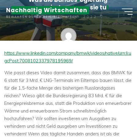
Zum
p
r
o
p
a
g
i
e
r
t
u
n
d
w
a
s
s
i
e
t
u
t
Nachhaltig Wirtschaften
Inhalt
17. DEZEMBER 2022
BEWAHREN DURCH BEWIRTSCHAFTEN
springen
Matthias Boller
https://www.linkedin.com/company/bmwk/videos/native/urn:li:u
gcPost:7008102337978195969/
Wie passt dieses Video damit zusammen, dass das BMWK für
6 statt für 3 Mrd. € LNG-Terminals im Eiltempo bauen lässt, die
für die 1,5-fache Menge des bisherigen Russlandgases
reichen? Wieso gibt die Bundesregierung 83 Mrd. € für die
Energiepreisbremse aus, statt die Produktion von erneuerbarer
Wärme und erneuerbarem Strom schnellstmöglich
hochzufahren? Wir sollten investieren um Ausgaben zu
verhindern und nicht Geld ausgeben um Investitionen zu
verhindern! Wenn das tägliche Handeln anders ist als die